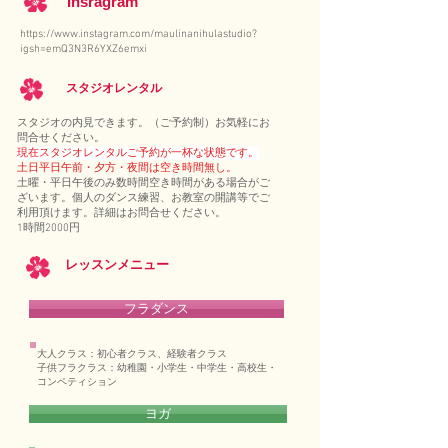
Insragram
https://www.instagram.com/maulinanihulastudio?
igsh=emQ3N3R6YXZ6emxi
​スタジオレンタル
​スタジオの内見できます。（ご予約制）お気軽にお
問合せください。
現在スタジオレンタルご予約が一杯な状態です。
土日平日午前・夕方・夜間は空き時間無し。
土曜・平日午後のみ数時間空き時間がある場合がご
ざいます。個人のダンス練習、お教室の開講等でご
利用頂けます。詳細はお問合せください。
1時間2000円
レッスンメニュー
フラダンス
大人クラス：初心者クラス、経験者クラス
子供フラクラス：幼稚園・小学生・中学生・高校生・
コンペティション
ヨガ