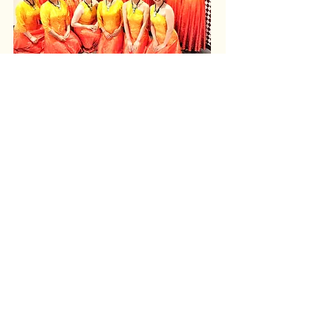
営業時間
10：00～21：00
月曜～日曜 不定期休み
所在地
〒194-0004 町田市鶴間1-18-1ドルフ南町田1F
Mail: maulinani2017@gmail.com
Tel: 090-4968-9496
交通アクセス
大和バイパス16号沿いの茶色いマンション
（道路挟み正面はスーパーエイビー）
田園都市線 南町田グランベリーパーク駅よ
り徒歩3分